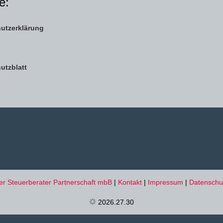
e:
utzerklärung
utzblatt
er Steuerberater Partnerschaft mbB
|
Kontakt
|
Impressum
|
Datenschu
2026.27.30