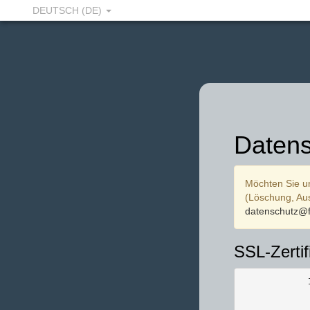
DEUTSCH (DE)
Datens
Möchten Sie u
(Löschung, Aus
datenschutz@f
SSL-Zertif
            
            