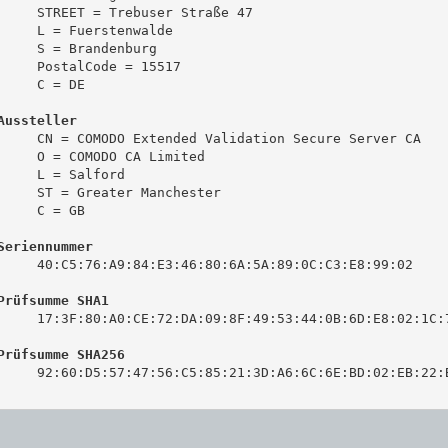
     STREET = Trebuser Straße 47

     L = Fuerstenwalde

     S = Brandenburg

     PostalCode = 15517

     C = DE

Aussteller
     CN = COMODO Extended Validation Secure Server CA

     O = COMODO CA Limited

     L = Salford

     ST = Greater Manchester

     C = GB

Seriennummer
     40:C5:76:A9:84:E3:46:80:6A:5A:89:0C:C3:E8:99:02

Prüfsumme SHA1
     17:3F:80:A0:CE:72:DA:09:8F:49:53:44:0B:6D:E8:02:1C:7
Prüfsumme SHA256
     92:60:D5:57:47:56:C5:85:21:3D:A6:6C:6E:BD:02:EB:22:B