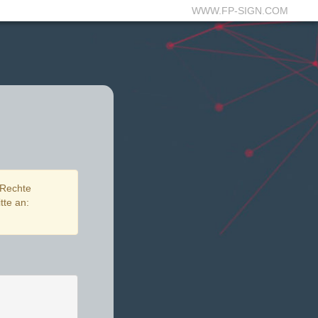
WWW.FP-SIGN.COM
 Rechte
tte an: